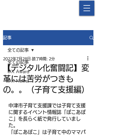
中津流DX
記事
全ての記事
2022年7月28日
読了時間: 2分
全ての記事
【デジタル化奮闘記】変
DX Award
革には苦労がつきも
DX News
の。。（子育て支援編）
中津市子育て支援課では子育て支援
に関するイベント情報誌「ぽこあぽ
こ」を長らく紙で発行していまし
た。
「ぽこあぽこ」は子育て中のママパ