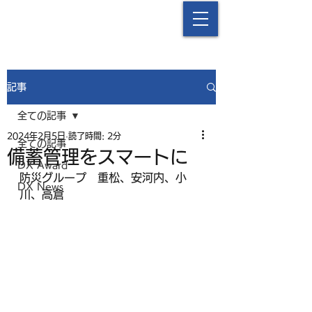
中津流DX
記事
全ての記事
2024年2月5日
読了時間: 2分
全ての記事
備蓄管理をスマートに
DX Award
防災グループ　重松、安河内、小
DX News
川、
高倉