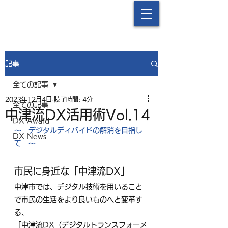
中津流DX
記事
全ての記事
2023年12月4日
読了時間: 4分
全ての記事
中津流DX活用術Vol.14
DX Award
～　デジタルディバイドの解消を目指し
DX News
て
～
市民に身近な「中津流DX」
中津市では、デジタル技術を用いること
で市民の生活をより良いものへと変革す
る、
「中津流DX（デジタルトランスフォーメ