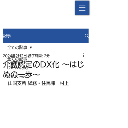
中津流DX
記事
全ての記事
2024年2月2日
読了時間: 2分
全ての記事
介護認定のDX化 ～はじ
DX Award
めの一歩～
DX News
山国支所 総務・住民課　村上