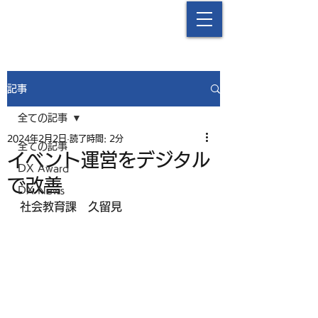
中津流DX
記事
全ての記事
2024年2月2日
読了時間: 2分
全ての記事
イベント運営をデジタル
DX Award
で改善
DX News
社会教育課　久留見