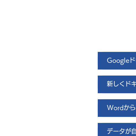
中津流DX
Googl
新しくド
Wordか
データが