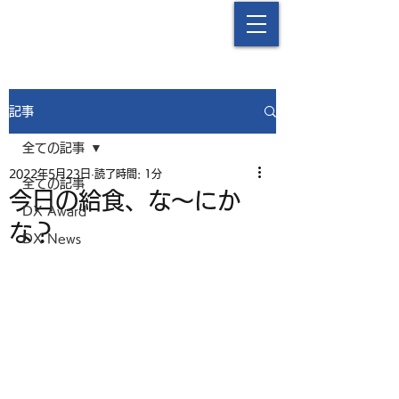
中津流DX
記事
全ての記事
2022年5月23日
読了時間: 1分
全ての記事
今日の給食、な〜にか
DX Award
な？
DX News