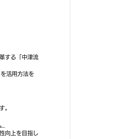
革する「中津流
スを活用方法を
す。
。
性向上を目指し