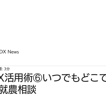
ホー
DX News
: 3分
X活用術⑥いつでもどこ
就農相談