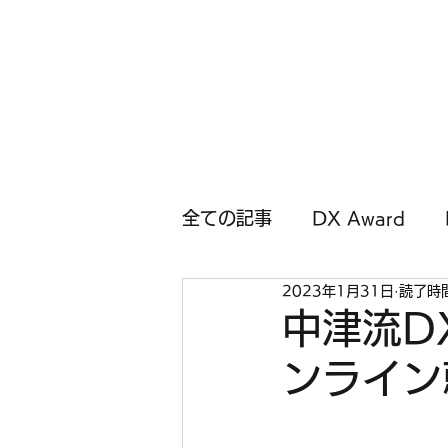
中津流DX
全ての記事
DX Award
2023年1月31日
読了時間
中津流D
ンライン