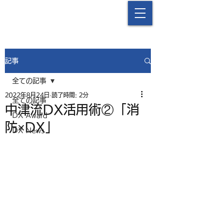
中津流DX
記事
全ての記事
2022年8月24日
読了時間: 2分
全ての記事
中津流DX活用術②「消
DX Award
防×DX」
DX News