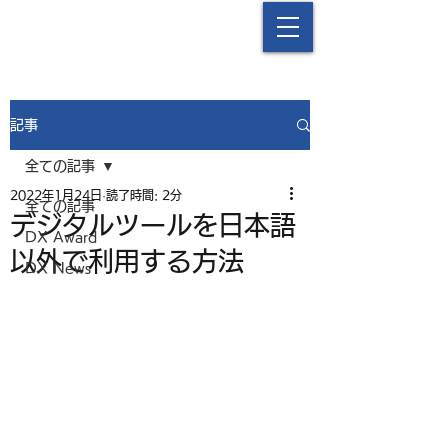
中津流DX
記事
全ての記事
2022年1月24日
読了時間: 2分
全ての記事
デジタルツールを日本語
DX Award
以外で利用する方法
DX News