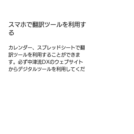
スマホで翻訳ツールを利用す
る
カレンダー、スプレッドシートで翻
訳ツールを利用することができま
す。必ず中津流DXのウェブサイト
からデジタルツールを利用してくだ
さい。マップは自動的にGoogleマ
ップが起動され、Chromeで表示す
ることができず、さらにGoogleマ
ップのマイマップには翻訳機能がな
いため翻訳することができません。
https://video.wixstatic.com/video/8d
e4d8_cf0854e68a004b09a0bc7a1
c998fe576/720p/mp4/file.mp4