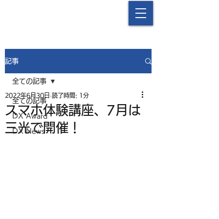
中津流DX
記事
全ての記事
2022年6月30日
読了時間: 1分
全ての記事
スマホ体験講座、7月は
DX Award
三光で開催！
DX News