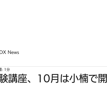
ホー
DX News
: 1分
験講座、10月は小楠で